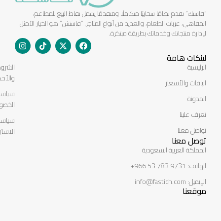
“فاستك” تقدم نظامًا سحابيًا متكاملًا ومتقدمًا يشمل نقاط البيع للمطاعم،
المقاهي، عربات الطعام، والعديد من أنواع المتاجر. “فاستش” هو الخيار الأمثل
لإدارة منتجاتك وخدماتك بطريقة مبتكرة.
لينكات هامة
الرئيسية
الشرو
والأحك
الباقات والأسعار
سياسة
المدونة
الخصو
تعرف علينا
سياسة
تواصل معنا
الاستر
توصل معنا
المملكة العربية السعودية
الهاتف: 966 53 783 9731+
الإيميل: info@fastich.com
موقعنا