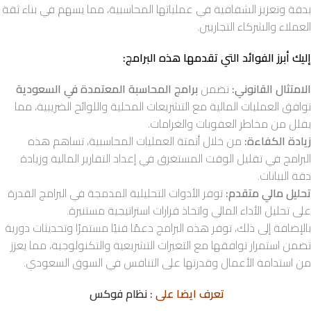
بدقة وتعزيز الشفافية في عملياتها المحاسبية، مما يسهم في بناء ثقة
العملاء والشركاء التجاريين.
إليك أبرز الفوائد التي تقدمها هذه البرامج:
الامتثال القانوني:
تضمن
برامج المحاسبة المعتمدة في السعودية
توافق العمليات المالية مع التشريعات المحلية واللوائح الضريبية، مما
يقلل من مخاطر العقوبات والغرامات.
زيادة الكفاءة:
من خلال أتمتة العمليات المحاسبية، تساهم هذه
البرامج في تقليل الوقت المستغرق في إعداد التقارير المالية وزيادة
دقة البيانات.
تحليل مالي متقدم:
توفر الأدوات التحليلية المدمجة في البرامج القدرة
على تحليل الأداء المالي واتخاذ قرارات استراتيجية مستنيرة.
بالإضافة إلى ذلك، توفر هذه البرامج دعمًا فنيًا مستمرًا وتحديثات دورية
تضمن استمرار توافقها مع التغيرات التشريعية والتكنولوجية، مما يعزز
من استدامة الأعمال وقدرتها على التنافس في السوق السعودي.
تعرف ايضا على :
نظام فوكس