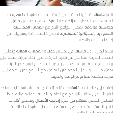
تتميز
فاستك
بقدرتها الفائقة على تلبية احتياجات الشركات السعودية
المتنوعة، مما يجعلها خيارًا مفضلًا للشركات التي تبحث عن
حلول
محاسبية موثوقة
. بفضل التوافق التام مع
المعايير المحاسبية
السعودية
و
تحديثاتها المستمرة
، تضمن فاستك دقة وسهولة في
إدارة الحسابات والضرائب.
يشيد الخبراء بأداء
فاستك
في تحسين
كفاءة العمليات المالية
وتقليل
الأخطاء البشرية، مما يعزز من قدرة الشركات على اتخاذ قرارات مبنية على
بيانات دقيقة وموثوقة. كما أن واجهة المستخدم البسيطة والمرنة
تجعل من السهل على الموظفين التعامل مع البرنامج دون الحاجة إلى
تدريب مكثف، مما يوفر الوقت والجهد.
إضافة إلى ذلك، توفر
فاستك
دعمًا فنيًا متميزًا وخدمات استشارية تساعد
الشركات على تكامل البرنامج مع أنظمتها الحالية بكفاءة عالية. هذا
التكامل السلس يساهم في تعزيز
إنتاجية الأعمال
وتحقيق أهداف
النمو المستدامة، مما يجعل فاستك خيارًا مثاليًا للشركات الطامحة
لتطوير عملياتها المالية.