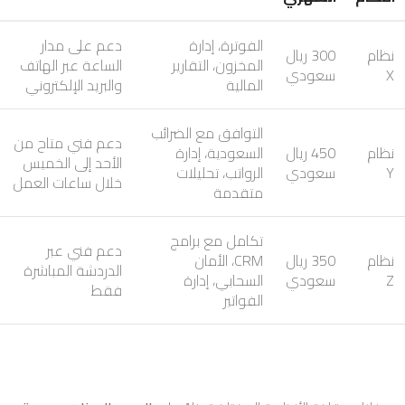
الفوترة، إدارة
دعم على مدار
نظام
300 ريال
المخزون، التقارير
الساعة عبر الهاتف
X
سعودي
المالية
والبريد الإلكتروني
التوافق مع الضرائب
دعم فني متاح من
نظام
450 ريال
السعودية، إدارة
الأحد إلى الخميس
Y
سعودي
الرواتب، تحليلات
خلال ساعات العمل
متقدمة
تكامل مع برامج
دعم فني عبر
نظام
350 ريال
CRM، الأمان
الدردشة المباشرة
Z
سعودي
السحابي، إدارة
فقط
الفواتير