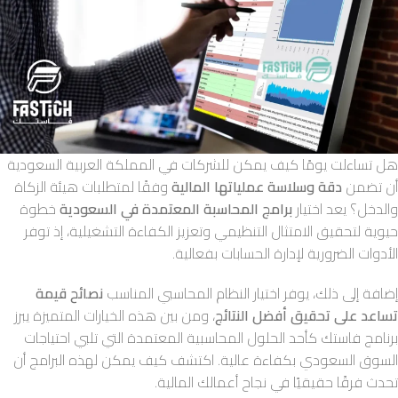
هل تساءلت يومًا كيف يمكن للشركات في المملكة العربية السعودية
أن تضمن
دقة وسلاسة عملياتها المالية
وفقًا لمتطلبات هيئة الزكاة
والدخل؟ يعد اختيار
برامج المحاسبة المعتمدة في السعودية
خطوة
حيوية لتحقيق الامتثال التنظيمي وتعزيز الكفاءة التشغيلية، إذ توفر
الأدوات الضرورية لإدارة الحسابات بفعالية.
إضافة إلى ذلك، يوفر اختيار النظام المحاسبي المناسب
نصائح قيمة
تساعد على تحقيق أفضل النتائج
، ومن بين هذه الخيارات المتميزة يبرز
برنامج فاستك كأحد الحلول المحاسبية المعتمدة التي تلبي احتياجات
السوق السعودي بكفاءة عالية. اكتشف كيف يمكن لهذه البرامج أن
تحدث فرقًا حقيقيًا في نجاح أعمالك المالية.