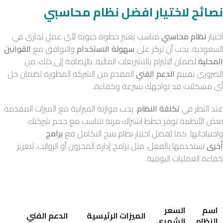
نصائح لاختيار افضل نظام محاسبي
اختيار
نظام محاسبي
مناسب يعتبر خطوة حيوية لأي عمل تجاري في
السعودية. يجب أن تركز على
سهولة الاستخدام
والتوافق مع
القوانين
المحلية
لضمان الالتزام بالتشريعات المالية. بالإضافة إلى ذلك، من
الضروري تقييم
الدعم الفني
المقدم من الشركة المطورة لضمان حل
أي مشكلات قد تواجهك بسرعة وكفاءة.
عند النظر في
تكلفة النظام
، يجب موازنة الميزانية مع الميزات المقدمة.
بعض الأنظمة توفر خطط اشتراك مرنة تتناسب مع حجم شركتك
واحتياجاتها. كما يُفضل اختيار نظام يتيح التكامل مع
برامج
أخرى
تستخدمها بالفعل، مثل برامج إدارة المخزون أو الرواتب، لتعزيز
كفاءة العمليات اليومية.
اسم
السعر
الميزات الرئيسية
الدعم الفني
النظام
الشهري