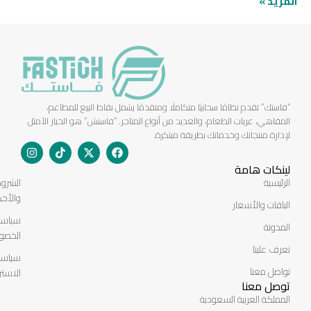
المزيد »
“فاستك” تقدم نظامًا سحابيًا متكاملًا ومتقدمًا يشمل نقاط البيع للمطاعم،
المقاهي، عربات الطعام، والعديد من أنواع المتاجر. “فاستش” هو الخيار الأمثل
لإدارة منتجاتك وخدماتك بطريقة مبتكرة.
لينكات هامة
الرئيسية
الشرو
والأحك
الباقات والأسعار
سياسة
المدونة
الخصو
تعرف علينا
سياسة
تواصل معنا
الاستر
توصل معنا
المملكة العربية السعودية