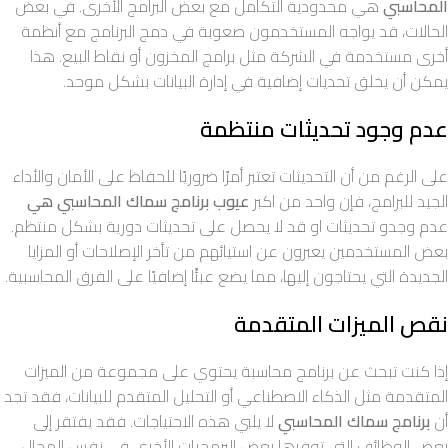
المحاسبي
هي محدودية التكامل مع بعض البرامج الأخرى. في بعض
الحالات، قد يواجه المستخدمون صعوبة في دمج البرنامج مع أنظمة
أخرى مستخدمة في الشركة مثل برامج المخزون أو نقاط البيع. هذا
يمكن أن يخلق تحديات إضافية في إدارة البيانات بشكل موحد.
عدم وجود تحديثات منتظمة
على الرغم من أن التحديثات تعتبر أمرًا ضروريًا للحفاظ على الأمان والأداء
الجيد للبرامج، فإن واحد من اكبر
عيوب برنامج سماك المحاسبي هي
عدم وجدو تحديثات او قد لا يحصل على تحديثات دورية بشكل منتظم.
بعض المستخدمين يعبرون عن استيائهم من تأخر الإصلاحات أو المزايا
الجديدة التي يحتاجون إليها، مما يضع عبئًا إضافيًا على الفرق المحاسبية.
نقص الميزات المتقدمة
إذا كنت تبحث عن برنامج محاسبة يحتوي على مجموعة من الميزات
المتقدمة مثل الذكاء الاصطناعي أو التحليل المتقدم للبيانات، فقد تجد
أن
برنامج سماك المحاسبي
لا يلبي هذه الاحتياجات. فقد يفتقر إلى
بعض الوظائف التي توفرها بعض البرمجيات الأخرى في نفس المجال.