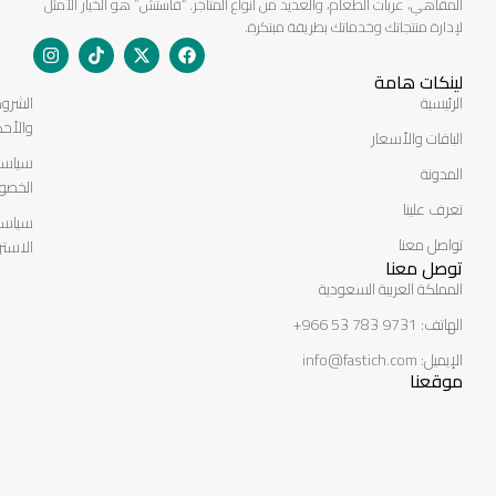
المقاهي، عربات الطعام، والعديد من أنواع المتاجر. “فاستش” هو الخيار الأمثل
لإدارة منتجاتك وخدماتك بطريقة مبتكرة.
لينكات هامة
الرئيسية
الشرو
والأحك
الباقات والأسعار
سياسة
المدونة
الخصو
تعرف علينا
سياسة
تواصل معنا
الاستر
توصل معنا
المملكة العربية السعودية
الهاتف: 966 53 783 9731+
الإيميل: info@fastich.com
موقعنا